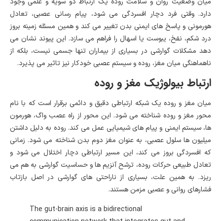
میان وضعیت روان و سلامت روده یک ارتباط دو سویه و علمی وجود
دارد. وقتی فرد دچار افسردگی می شود، پیام رسانی عصبی، تعادل
هورمونی و پاسخ های ایمنی بدن تغییر می کند و همین مسئله زمینه بروز
درد شکم، نفخ، یبوست یا اسهال را فراهم می سازد. این پیوند نشان می
دهد مشکلات گوارشی در بسیاری از بیماران تنها جسمی نیست، بلکه از
ناهماهنگی میان مغز، روده و سیستم عصبی خودکار نیز تاثیر می پذیرد.
ارتباط بیولوژیک مغز و روده
میان مغز و روده یک شبکه ارتباطی دقیق و دائمی برقرار است که با نام
محور مغز و روده شناخته می شود. این محور از راه عصب واگ، هورمون
ها، سیستم ایمنی و پیام های شیمیایی عمل می کند. روده به دلیل داشتن
میلیون ها سلول عصبی، به عنوان مغز دوم بدن شناخته می شود. زمانی
که افسردگی بروز می کند، این مسیر ارتباطی دچار اختلال می شود و
تعادل طبیعی حرکات روده، ترشح آنزیم ها و حساسیت گوارشی به هم می
ریزد. به همین علت، بسیاری از ناراحتی های گوارشی در اصل بازتاب
فشارهای روانی و عصبی مزمن هستند.
The gut-brain axis is a bidirectional