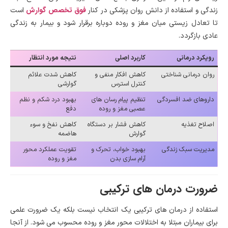
فوق تخصص گوارش
زندگی و استفاده از دانش روان پزشکی در کنار
است
تا تعادل زیستی میان مغز و روده دوباره برقرار شود و بیمار به زندگی
عادی بازگردد.
رویکرد درمانی
کاربرد اصلی
نتیجه مورد انتظار
روان درمانی شناختی
کاهش افکار منفی و
کاهش شدت علائم
کنترل استرس
گوارشی
داروهای ضد افسردگی
تنظیم پیام رسان های
بهبود درد شکم و نظم
عصبی مغز و روده
دفع
اصلاح تغذیه
کاهش فشار بر دستگاه
کاهش نفخ و سوء
گوارش
هاضمه
مدیریت سبک زندگی
بهبود خواب، تحرک و
تقویت عملکرد محور
آرام سازی بدن
مغز و روده
ضرورت درمان های ترکیبی
استفاده از درمان های ترکیبی یک انتخاب نیست بلکه یک ضرورت علمی
برای بیماران مبتلا به اختلالات محور مغز و روده محسوب می شود. از آنجا