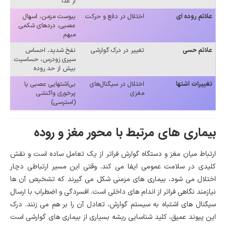
از غذا
علائم روده ای
اختلال در دفع و حرکت
یبوست مزمن، اسهال
عصبی، دردهای شکمی
مبهم
علائم حسی
تغییر در درک گوارشی
نفخ شدید، احساس
سیری زودرس، حساسیت
بیش از حد روده
تغییرات اشتها
اختلال در سیگنال‌های
بی‌اشتهایی عصبی یا
مغزی
پرخوری واکنشی
(استرسی)
بیماری های مرتبط با محور مغز و روده
ارتباط میان مغز و دستگاه گوارش فراتر از یک تعامل ساده است و نقش
کلیدی در سلامت عمومی ایفا می کند. وقتی این مسیر ارتباطی دچار
اختلال می شود، بیماری های مزمنی شکل می گیرند که تشخیص آن ها
نیازمند نگاهی فراتر از اندام های داخلی است. افسردگی و اضطراب با ارسال
سیگنال های اشتباه به سیستم گوارش، تعادل آن را بر هم می زنند. درک
این پیوند عمیق، کلید شناسایی ریشه بسیاری از بیماری های گوارشی است