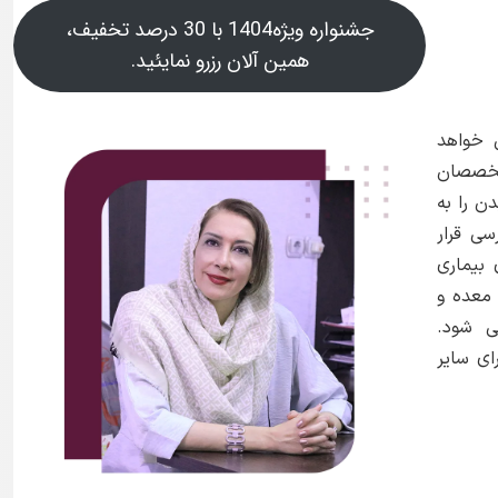
جشنواره ویژه1404 با 30 درصد تخفیف،
همین آلان رزرو نمایئید.
 خواهد
تخصصان
ن را به
ی قرار
 بیماری
معده و
ی شود.
ی سایر