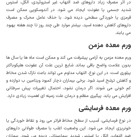
در اثر مصرف زیاد داروهای ضد التهاب غیر استروئیدی، الکل، استرس
شدید جسمی یا عفونت ایجاد می شود. در آندوسکوپی ممکن است
قرمزی یا خوردگی سطحی دیده شود. با حذف عامل محرک و مصرف
داروهای کاهش دهنده اسید، بیشتر موارد طی چند روز تا چند هفته بهبود
می یابند.
ورم معده مزمن
ورم معده مزمن به آرامی پیشرفت می کند و ممکن است ماه ها یا سال ها
بدون علامت واضح باقی بماند. شایع ترین علت آن عفونت هلیکوباکتر
پیلوری است. در این نوع، التهاب مداوم می تواند باعث نازک شدن مخاط
و کاهش ترشح اسید شود. برخی بیماران دچار کمبود ویتامین ب دوازده و
کم خونی می شوند. اگر درمان نشود، احتمال تغییرات پیش سرطانی
افزایش می یابد. پیگیری منظم و درمان علت زمینه ای اهمیت زیادی دارد.
ورم معده فرسایشی
در نوع فرسایشی، آسیب از سطح مخاط فراتر می رود و نقاط خوردگی یا
خونریزی ایجاد می شود. این وضعیت اغلب با مصرف طولانی داروهای
ضد التهاب، الکل یا استرس شدید بیمارستانی دیده می شود. بیماران