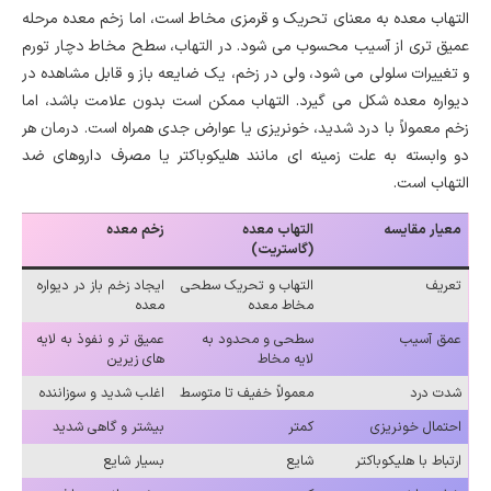
التهاب معده به معنای تحریک و قرمزی مخاط است، اما زخم معده مرحله
عمیق تری از آسیب محسوب می شود. در التهاب، سطح مخاط دچار تورم
و تغییرات سلولی می شود، ولی در زخم، یک ضایعه باز و قابل مشاهده در
دیواره معده شکل می گیرد. التهاب ممکن است بدون علامت باشد، اما
زخم معمولاً با درد شدید، خونریزی یا عوارض جدی همراه است. درمان هر
دو وابسته به علت زمینه ای مانند هلیکوباکتر یا مصرف داروهای ضد
التهاب است.
معیار مقایسه
التهاب معده
زخم معده
(گاستریت)
تعریف
التهاب و تحریک سطحی
ایجاد زخم باز در دیواره
مخاط معده
معده
عمق آسیب
سطحی و محدود به
عمیق تر و نفوذ به لایه
لایه مخاط
های زیرین
شدت درد
معمولاً خفیف تا متوسط
اغلب شدید و سوزاننده
احتمال خونریزی
کمتر
بیشتر و گاهی شدید
ارتباط با هلیکوباکتر
شایع
بسیار شایع