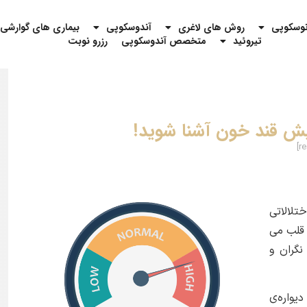
نوسکوپی
روش های لاغری
آندوسکوپی
بیماری های گوارشی
تیروئید
متخصص آندوسکوپی
رزرو نوبت
زایش قند خون آشنا شوید!
تلالاتی
 قلب می
نگران و
یواره‌ی