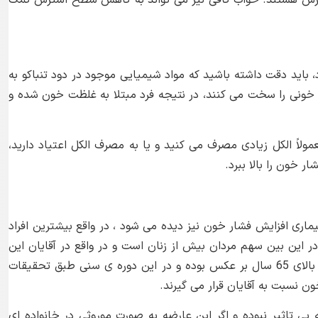
رس هستند. خواب کافی نیز می تواند به کاهش سطح استرس کمک
اید دقت داشته باشید که مواد شیمیایی موجود در دود تنباکو به
 خونی را سخت می کنند، در نتیجه فرد مبتلا به غلظت خون شده و
لاً الکل زیادی مصرف می کنید و یا به مصرف الکل اعتیاد دارید،
 خون را بالا ببرد.
ارفتن سن و رسیدن به 45 سالگی بیماری افزایش فشار خون نیز دیده می شود ، در واقع بیشترین افراد
ای 45 سال سن دارند ، در این بین سهم مردان بیش از زنان است و در واقع در آقایان این
بیماری شایع تر خوادهد بود ، این آمار در افراد بالای 65 سال بر عکس بوده و در این دوره ی سنی طبق تحقیقات
ی تاثیر نبوده و اگر این عارضه به صورت موروثی در خانواده ای